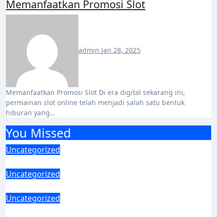
Memanfaatkan Promosi Slot
admin
Jan 28, 2025
Memanfaatkan Promosi Slot Di era digital sekarang ini,
permainan slot online telah menjadi salah satu bentuk
hiburan yang…
You Missed
Uncategorized
Analisis Konsep “Jam Gacor”
Uncategorized
Slot Online Gacor Bagi Free Spin
Uncategorized
Cara Membaca Pola Slot Online Harian